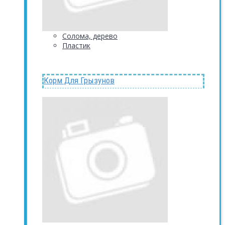
Солома, дерево
Пластик
Корм Для Грызунов