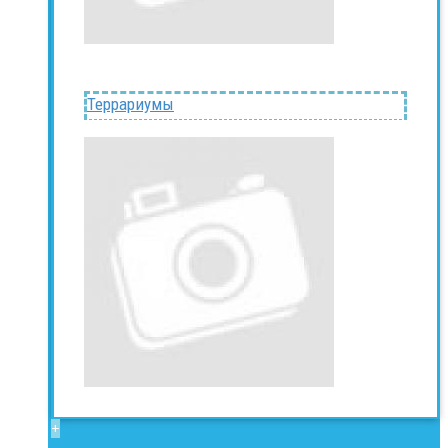
Террариумы
+