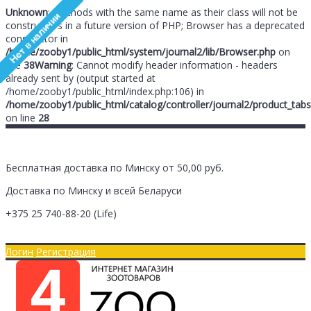
Unknown
: Methods with the same name as their class will not be
constructors in a future version of PHP; Browser has a deprecated
constructor in
/home/zooby1/public_html/system/journal2/lib/Browser.php
on
line
38
Warning
: Cannot modify header information - headers
already sent by (output started at
/home/zooby1/public_html/index.php:106) in
/home/zooby1/public_html/catalog/controller/journal2/product_tabs
on line
28
Бесплатная доставка по Минску от 50,00 руб.
Доставка по Минску и всей Беларуси
+375 25
740-88-20
(Life)
Главная
Оплата/Доставка
Логин
Регистрация