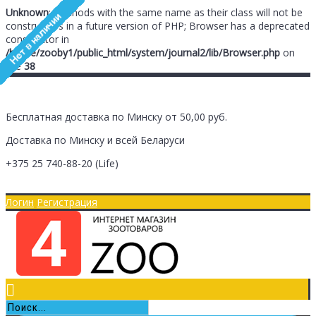
Unknown
: Methods with the same name as their class will not be
constructors in a future version of PHP; Browser has a deprecated
constructor in
/home/zooby1/public_html/system/journal2/lib/Browser.php
on
line
38
Бесплатная доставка по Минску от 50,00 руб.
Доставка по Минску и всей Беларуси
+375 25
740-88-20
(Life)
Главная
Оплата/Доставка
Логин
Регистрация