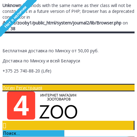
Unknown
: Methods with the same name as their class will not be
constructors in a future version of PHP; Browser has a deprecated
constructor in
/home/zooby1/public_html/system/journal2/lib/Browser.php
on
line
38
Бесплатная доставка по Минску от 50,00 руб.
Доставка по Минску и всей Беларуси
+375 25
740-88-20
(Life)
Главная
Оплата/Доставка
Логин
Регистрация