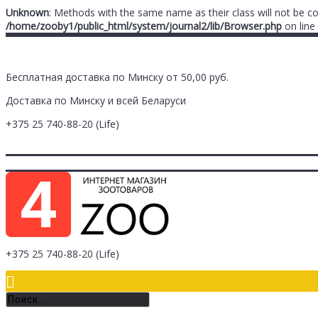
Unknown
: Methods with the same name as their class will not be c
/home/zooby1/public_html/system/journal2/lib/Browser.php
on line
Бесплатная доставка по Минску от 50,00 руб.
Доставка по Минску и всей Беларуси
+375 25
740-88-20
(Life)
Главная
Заметки (
0
)
Личный Кабинет
Оплата/Доставка
Контак
Логин
Регистрация
+375 25
740-88-20
(Life)