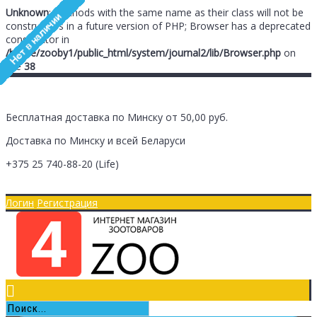
Unknown
: Methods with the same name as their class will not be
constructors in a future version of PHP; Browser has a deprecated
constructor in
/home/zooby1/public_html/system/journal2/lib/Browser.php
on
line
38
Бесплатная доставка по Минску от 50,00 руб.
Доставка по Минску и всей Беларуси
+375 25
740-88-20
(Life)
Главная
Оплата/Доставка
Логин
Регистрация