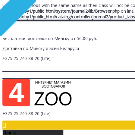
Unknown
: Methods with the same name as their class will not be c
/home/zooby1/public_html/system/journal2/lib/Browser.php
on line
/home/zooby1/public_html/catalog/controller/journal2/product_tabs
Бесплатная доставка по Минску от 50,00 руб.
Доставка по Минску и всей Беларуси
+375 25
740-88-20
(Life)
Главная
Заметки (
0
)
Личный Кабинет
Оплата/Доставка
Контак
Логин
Регистрация
+375 25
740-88-20
(Life)