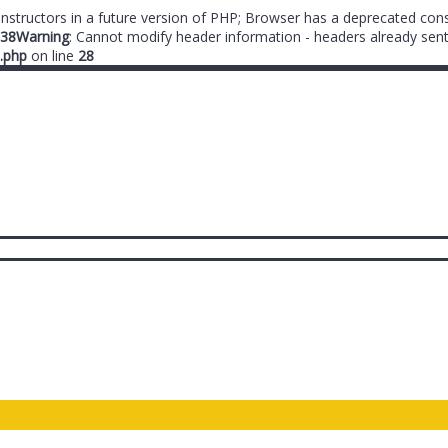
onstructors in a future version of PHP; Browser has a deprecated cons
38
Warning
: Cannot modify header information - headers already sent
.php
on line
28
ты