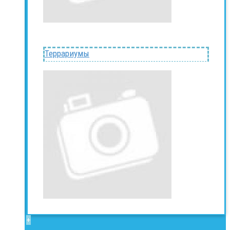
Террариумы
+