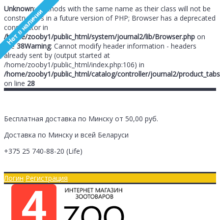
Unknown
: Methods with the same name as their class will not be
constructors in a future version of PHP; Browser has a deprecated
constructor in
/home/zooby1/public_html/system/journal2/lib/Browser.php
on
line
38
Warning
: Cannot modify header information - headers
already sent by (output started at
/home/zooby1/public_html/index.php:106) in
/home/zooby1/public_html/catalog/controller/journal2/product_tabs
on line
28
Бесплатная доставка по Минску от 50,00 руб.
Доставка по Минску и всей Беларуси
+375 25
740-88-20
(Life)
Главная
Оплата/Доставка
Логин
Регистрация