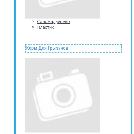
Солома, дерево
Пластик
Корм Для Грызунов