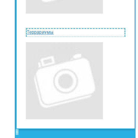
Террариумы
+