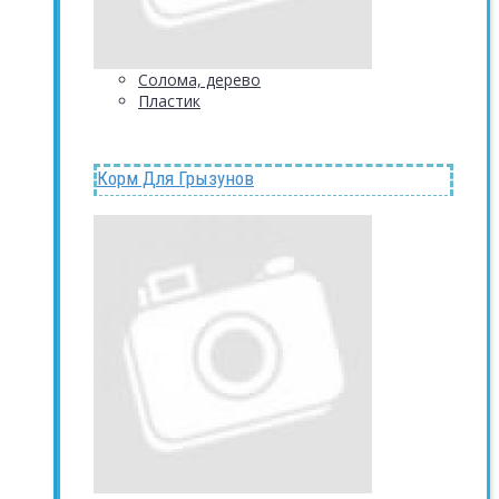
Солома, дерево
Пластик
Корм Для Грызунов