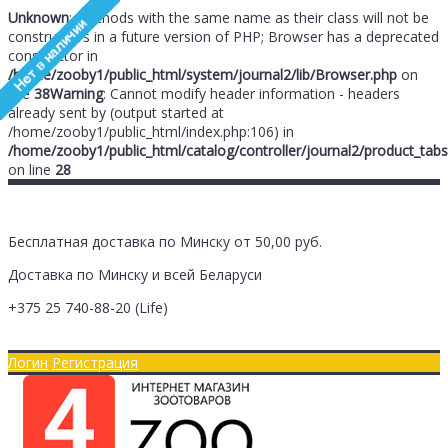
Unknown
: Methods with the same name as their class will not be
constructors in a future version of PHP; Browser has a deprecated
constructor in
/home/zooby1/public_html/system/journal2/lib/Browser.php
on
line
38
Warning
: Cannot modify header information - headers
already sent by (output started at
/home/zooby1/public_html/index.php:106) in
/home/zooby1/public_html/catalog/controller/journal2/product_tabs
on line
28
Бесплатная доставка по Минску от 50,00 руб.
Доставка по Минску и всей Беларуси
+375 25
740-88-20
(Life)
Главная
Оплата/Доставка
Логин
Регистрация