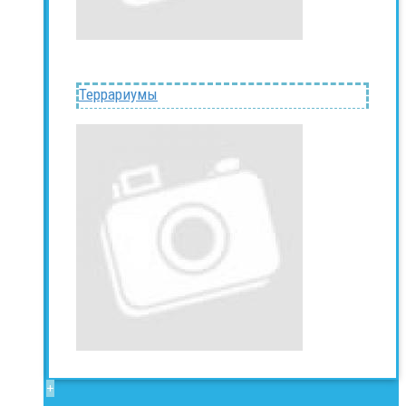
Террариумы
+