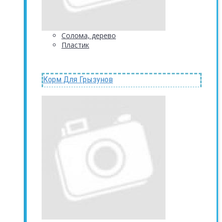
Солома, дерево
Пластик
Корм Для Грызунов