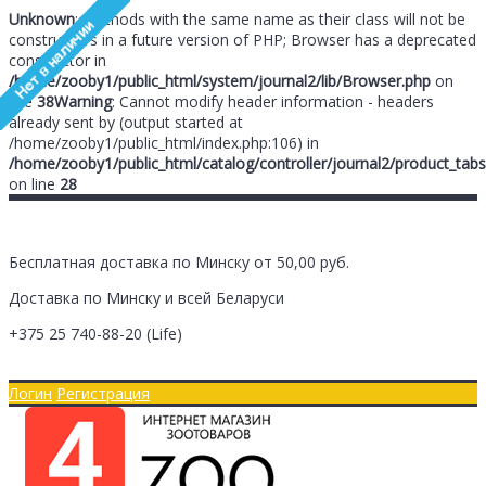
Unknown
: Methods with the same name as their class will not be
constructors in a future version of PHP; Browser has a deprecated
constructor in
/home/zooby1/public_html/system/journal2/lib/Browser.php
on
line
38
Warning
: Cannot modify header information - headers
already sent by (output started at
/home/zooby1/public_html/index.php:106) in
/home/zooby1/public_html/catalog/controller/journal2/product_tabs
on line
28
Бесплатная доставка по Минску от 50,00 руб.
Доставка по Минску и всей Беларуси
+375 25
740-88-20
(Life)
Главная
Оплата/Доставка
Логин
Регистрация