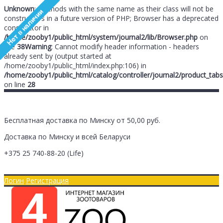
Unknown
: Methods with the same name as their class will not be
constructors in a future version of PHP; Browser has a deprecated
constructor in
/home/zooby1/public_html/system/journal2/lib/Browser.php
on
line
38
Warning
: Cannot modify header information - headers
already sent by (output started at
/home/zooby1/public_html/index.php:106) in
/home/zooby1/public_html/catalog/controller/journal2/product_tabs
on line
28
Бесплатная доставка по Минску от 50,00 руб.
Доставка по Минску и всей Беларуси
+375 25
740-88-20
(Life)
Главная
Оплата/Доставка
Логин
Регистрация