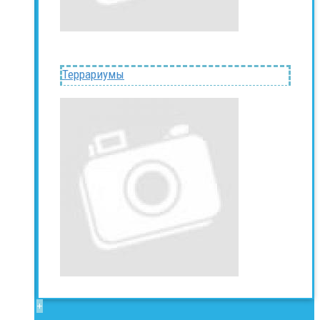
Террариумы
+