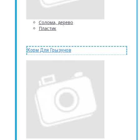
Солома, дерево
Пластик
Корм Для Грызунов