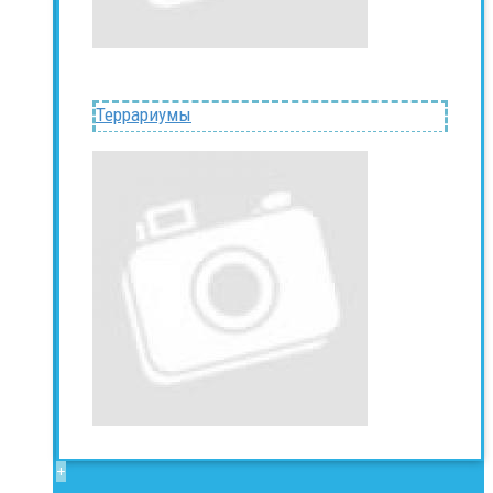
Террариумы
+