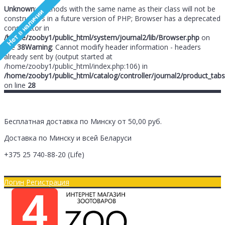
Unknown
: Methods with the same name as their class will not be
constructors in a future version of PHP; Browser has a deprecated
constructor in
/home/zooby1/public_html/system/journal2/lib/Browser.php
on
line
38
Warning
: Cannot modify header information - headers
already sent by (output started at
/home/zooby1/public_html/index.php:106) in
/home/zooby1/public_html/catalog/controller/journal2/product_tabs
on line
28
Бесплатная доставка по Минску от 50,00 руб.
Доставка по Минску и всей Беларуси
+375 25
740-88-20
(Life)
Главная
Оплата/Доставка
Логин
Регистрация