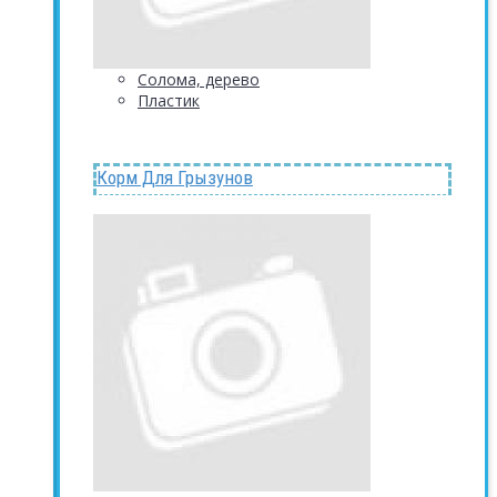
Солома, дерево
Пластик
Корм Для Грызунов