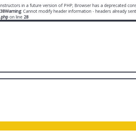
onstructors in a future version of PHP; Browser has a deprecated cons
38
Warning
: Cannot modify header information - headers already sent
.php
on line
28
ты