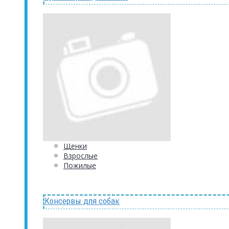
Щенки
Взрослые
Пожилые
Консервы для собак