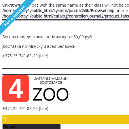
Unknown
: Methods with the same name as their class will not be c
/home/zooby1/public_html/system/journal2/lib/Browser.php
on line
/home/zooby1/public_html/catalog/controller/journal2/product_tabs
Бесплатная доставка по Минску от 50,00 руб.
Доставка по Минску и всей Беларуси
+375 25
740-88-20
(Life)
Главная
Заметки (
0
)
Личный Кабинет
Оплата/Доставка
Контак
Логин
Регистрация
+375 25
740-88-20
(Life)