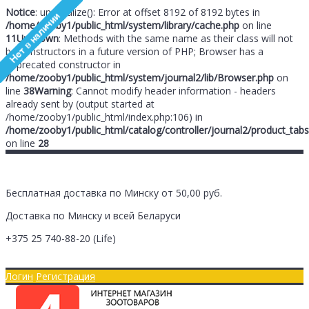
Notice
: unserialize(): Error at offset 8192 of 8192 bytes in
/home/zooby1/public_html/system/library/cache.php
on line
11
Unknown
: Methods with the same name as their class will not
be constructors in a future version of PHP; Browser has a
deprecated constructor in
/home/zooby1/public_html/system/journal2/lib/Browser.php
on
line
38
Warning
: Cannot modify header information - headers
already sent by (output started at
/home/zooby1/public_html/index.php:106) in
/home/zooby1/public_html/catalog/controller/journal2/product_tabs
on line
28
Бесплатная доставка по Минску от 50,00 руб.
Доставка по Минску и всей Беларуси
+375 25
740-88-20
(Life)
Главная
Оплата/Доставка
Логин
Регистрация