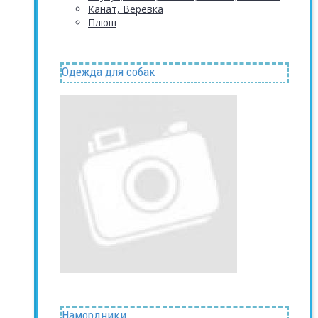
Канат, Веревка
Плюш
Одежда для собак
Намордники