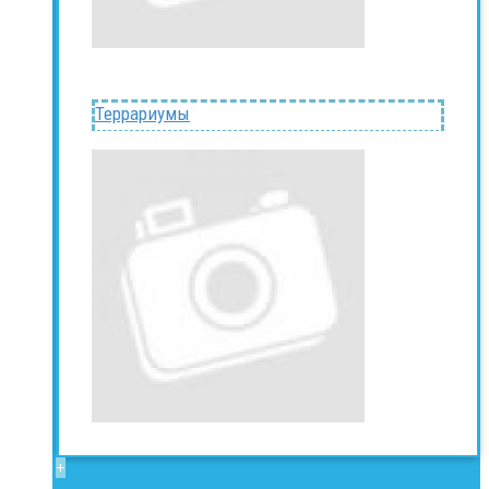
Террариумы
+