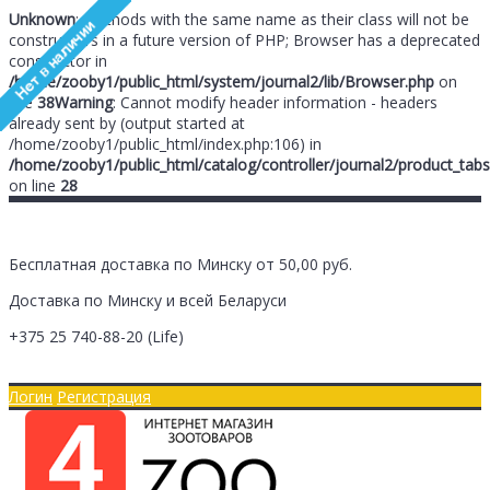
Unknown
: Methods with the same name as their class will not be
constructors in a future version of PHP; Browser has a deprecated
constructor in
/home/zooby1/public_html/system/journal2/lib/Browser.php
on
line
38
Warning
: Cannot modify header information - headers
already sent by (output started at
/home/zooby1/public_html/index.php:106) in
/home/zooby1/public_html/catalog/controller/journal2/product_tabs
on line
28
Бесплатная доставка по Минску от 50,00 руб.
Доставка по Минску и всей Беларуси
+375 25
740-88-20
(Life)
Главная
Оплата/Доставка
Логин
Регистрация