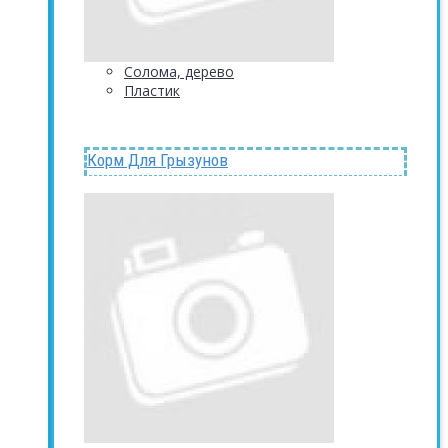
Солома, дерево
Пластик
Корм Для Грызунов