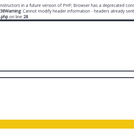
onstructors in a future version of PHP; Browser has a deprecated cons
38
Warning
: Cannot modify header information - headers already sent
.php
on line
28
ты