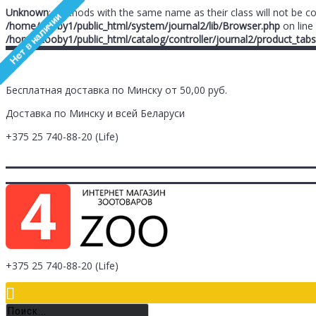
Unknown
: Methods with the same name as their class will not be c
/home/zooby1/public_html/system/journal2/lib/Browser.php
on line
/home/zooby1/public_html/catalog/controller/journal2/product_tabs
Бесплатная доставка по Минску от 50,00 руб.
Доставка по Минску и всей Беларуси
+375 25
740-88-20
(Life)
Главная
Заметки (
0
)
Личный Кабинет
Оплата/Доставка
Контак
Логин
Регистрация
+375 25
740-88-20
(Life)