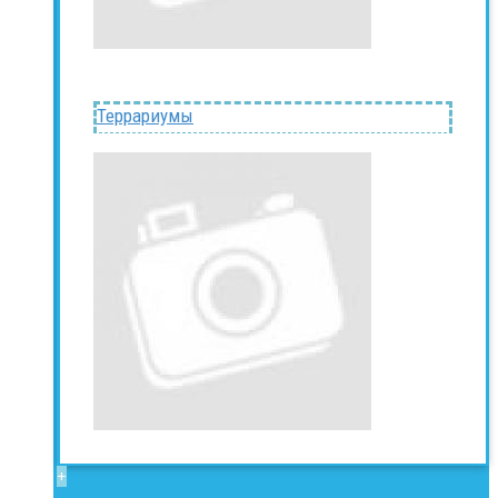
Террариумы
+