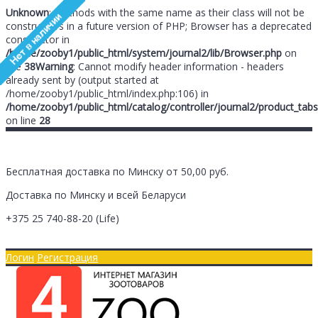
Unknown
: Methods with the same name as their class will not be
constructors in a future version of PHP; Browser has a deprecated
constructor in
/home/zooby1/public_html/system/journal2/lib/Browser.php
on
line
38
Warning
: Cannot modify header information - headers
already sent by (output started at
/home/zooby1/public_html/index.php:106) in
/home/zooby1/public_html/catalog/controller/journal2/product_tabs
on line
28
Бесплатная доставка по Минску от 50,00 руб.
Доставка по Минску и всей Беларуси
+375 25
740-88-20
(Life)
Главная
Оплата/Доставка
Логин
Регистрация