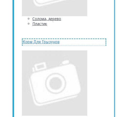
Солома, дерево
Пластик
Корм Для Грызунов