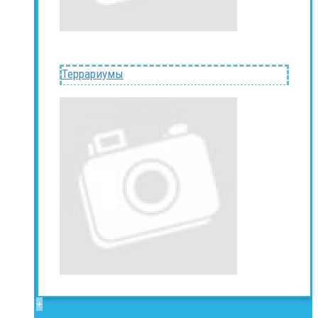
Террариумы
+