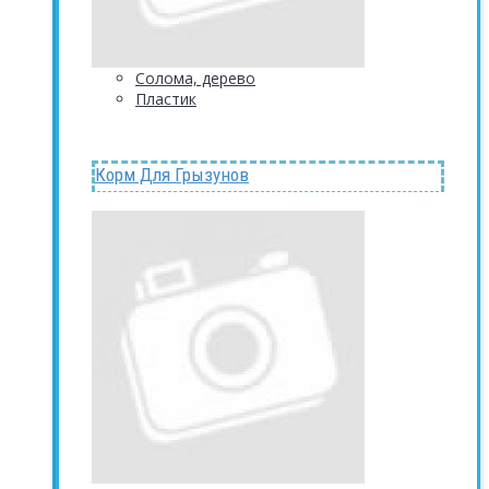
Солома, дерево
Пластик
Корм Для Грызунов