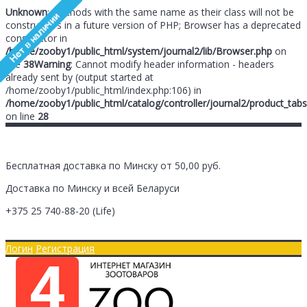
Unknown
: Methods with the same name as their class will not be
constructors in a future version of PHP; Browser has a deprecated
constructor in
/home/zooby1/public_html/system/journal2/lib/Browser.php
on
line
38
Warning
: Cannot modify header information - headers
already sent by (output started at
/home/zooby1/public_html/index.php:106) in
/home/zooby1/public_html/catalog/controller/journal2/product_tabs
on line
28
Бесплатная доставка по Минску от 50,00 руб.
Доставка по Минску и всей Беларуси
+375 25
740-88-20
(Life)
Главная
Оплата/Доставка
Логин
Регистрация