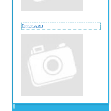
Террариумы
+