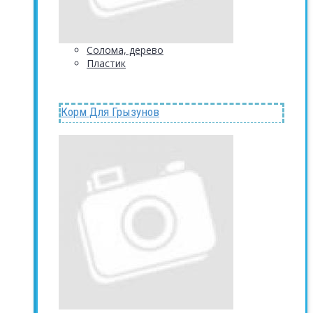
Солома, дерево
Пластик
Корм Для Грызунов