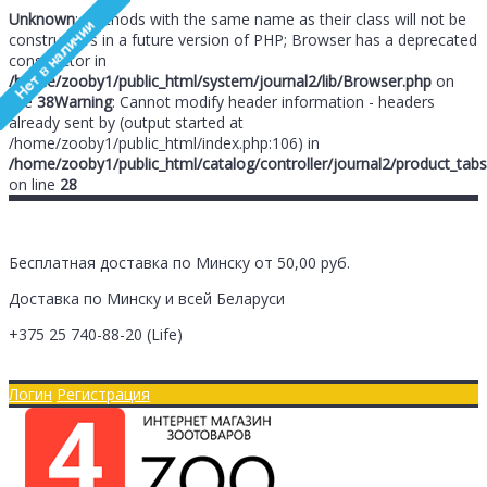
Unknown
: Methods with the same name as their class will not be
constructors in a future version of PHP; Browser has a deprecated
constructor in
/home/zooby1/public_html/system/journal2/lib/Browser.php
on
line
38
Warning
: Cannot modify header information - headers
already sent by (output started at
/home/zooby1/public_html/index.php:106) in
/home/zooby1/public_html/catalog/controller/journal2/product_tabs
on line
28
Бесплатная доставка по Минску от 50,00 руб.
Доставка по Минску и всей Беларуси
+375 25
740-88-20
(Life)
Главная
Оплата/Доставка
Логин
Регистрация