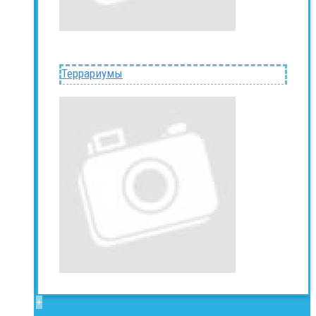
Террариумы
+