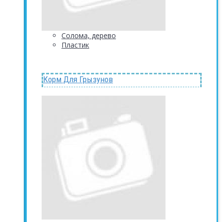
Солома, дерево
Пластик
Корм Для Грызунов