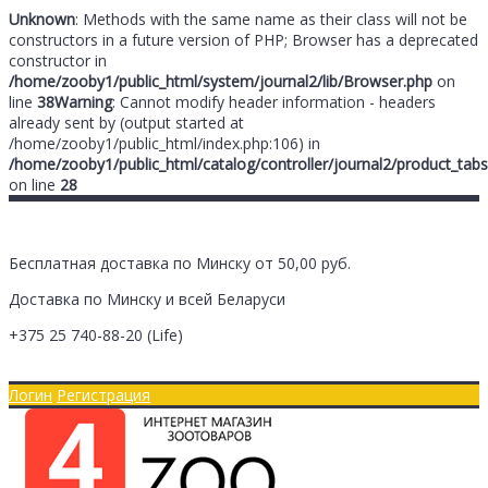
Unknown
: Methods with the same name as their class will not be
constructors in a future version of PHP; Browser has a deprecated
constructor in
/home/zooby1/public_html/system/journal2/lib/Browser.php
on
line
38
Warning
: Cannot modify header information - headers
already sent by (output started at
/home/zooby1/public_html/index.php:106) in
/home/zooby1/public_html/catalog/controller/journal2/product_tabs
on line
28
Бесплатная доставка по Минску от 50,00 руб.
Доставка по Минску и всей Беларуси
+375 25
740-88-20
(Life)
Главная
Оплата/Доставка
Логин
Регистрация