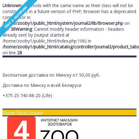
Unknown
: Methods with the same name as their class will not be
constructors in a future version of PHP; Browser has a deprecated
constructor in
/home/zooby1/public_html/system/journal2/lib/Browser.php
on
line
38
Warning
: Cannot modify header information - headers
already sent by (output started at
/home/zooby1/public_html/index.php:106) in
/home/zooby1/public_html/catalog/controller/journal2/product_tabs
on line
28
Бесплатная доставка по Минску от 50,00 руб.
Доставка по Минску и всей Беларуси
+375 25
740-88-20
(Life)
Главная
Оплата/Доставка
Логин
Регистрация