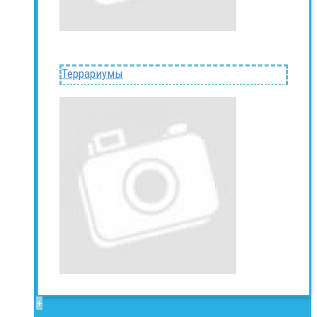
Террариумы
+