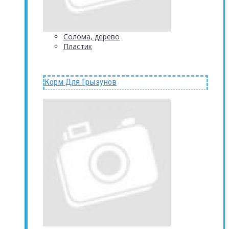
Солома, дерево
Пластик
Корм Для Грызунов