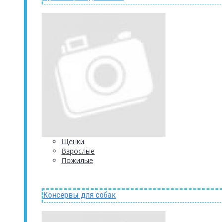
Щенки
Взрослые
Пожилые
Консервы для собак