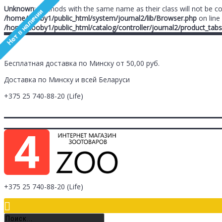
Unknown
: Methods with the same name as their class will not be c
/home/zooby1/public_html/system/journal2/lib/Browser.php
on line
/home/zooby1/public_html/catalog/controller/journal2/product_tabs
Бесплатная доставка по Минску от 50,00 руб.
Доставка по Минску и всей Беларуси
+375 25
740-88-20
(Life)
Главная
Заметки (
0
)
Личный Кабинет
Оплата/Доставка
Контак
Логин
Регистрация
+375 25
740-88-20
(Life)