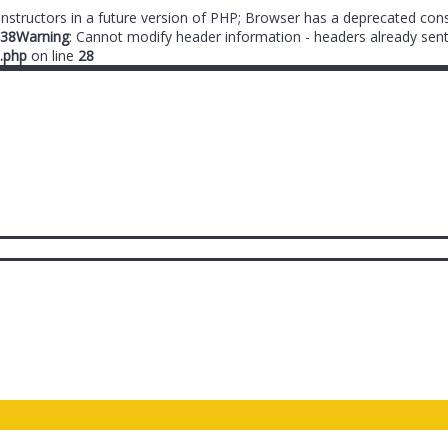
onstructors in a future version of PHP; Browser has a deprecated cons
38
Warning
: Cannot modify header information - headers already sent
.php
on line
28
ты