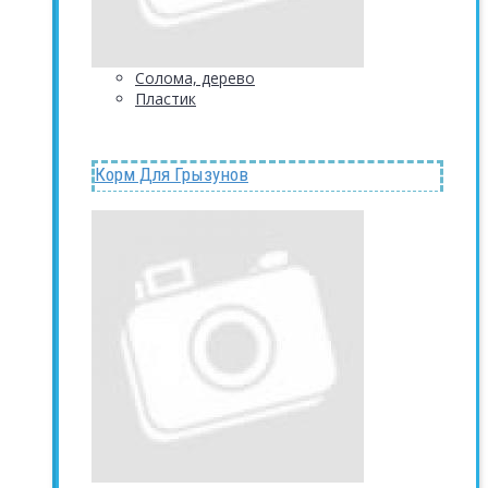
Солома, дерево
Пластик
Корм Для Грызунов