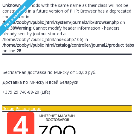
Unknown
: Methods with the same name as their class will not be
constructors in a future version of PHP; Browser has a deprecated
constructor in
/home/zooby1/public_html/system/journal2/lib/Browser.php
on
line
38
Warning
: Cannot modify header information - headers
already sent by (output started at
/home/zooby1/public_html/index.php:106) in
/home/zooby1/public_html/catalog/controller/journal2/product_tabs
on line
28
Бесплатная доставка по Минску от 50,00 руб.
Доставка по Минску и всей Беларуси
+375 25
740-88-20
(Life)
Главная
Оплата/Доставка
Логин
Регистрация