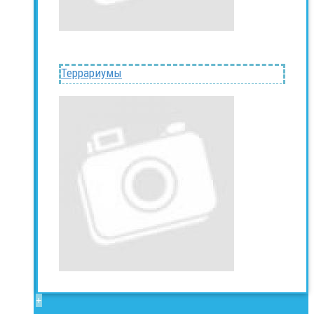
Террариумы
+