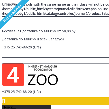
Unknown
: Methods with the same name as their class will not be c
/home/zooby1/public_html/system/journal2/lib/Browser.php
on line
/home/zooby1/public_html/catalog/controller/journal2/product_tabs
Бесплатная доставка по Минску от 50,00 руб.
Доставка по Минску и всей Беларуси
+375 25
740-88-20
(Life)
Главная
Заметки (
0
)
Личный Кабинет
Оплата/Доставка
Контак
Логин
Регистрация
+375 25
740-88-20
(Life)