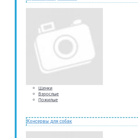
Щенки
Взрослые
Пожилые
Консервы для собак