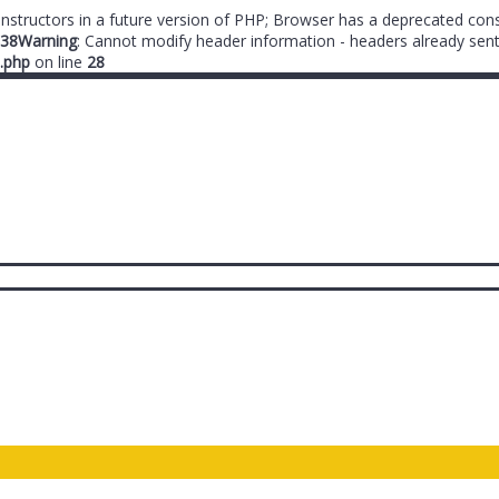
onstructors in a future version of PHP; Browser has a deprecated cons
38
Warning
: Cannot modify header information - headers already sent
.php
on line
28
ты