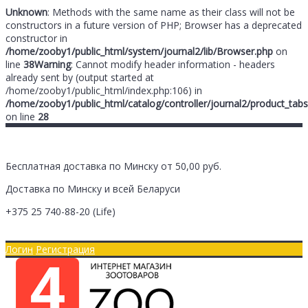
Unknown
: Methods with the same name as their class will not be
constructors in a future version of PHP; Browser has a deprecated
constructor in
/home/zooby1/public_html/system/journal2/lib/Browser.php
on
line
38
Warning
: Cannot modify header information - headers
already sent by (output started at
/home/zooby1/public_html/index.php:106) in
/home/zooby1/public_html/catalog/controller/journal2/product_tabs
on line
28
Бесплатная доставка по Минску от 50,00 руб.
Доставка по Минску и всей Беларуси
+375 25
740-88-20
(Life)
Главная
Оплата/Доставка
Логин
Регистрация