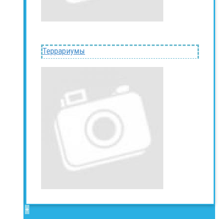
Террариумы
+