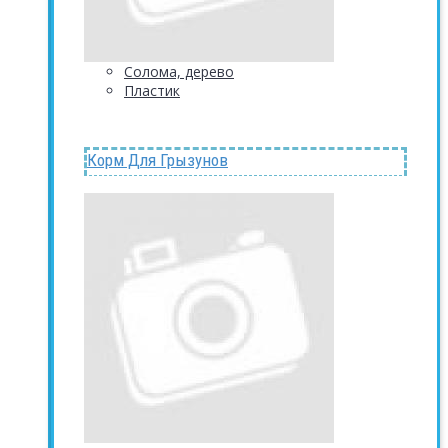
Солома, дерево
Пластик
Корм Для Грызунов