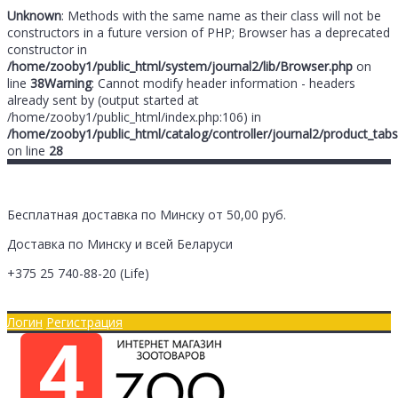
Unknown
: Methods with the same name as their class will not be
constructors in a future version of PHP; Browser has a deprecated
constructor in
/home/zooby1/public_html/system/journal2/lib/Browser.php
on
line
38
Warning
: Cannot modify header information - headers
already sent by (output started at
/home/zooby1/public_html/index.php:106) in
/home/zooby1/public_html/catalog/controller/journal2/product_tabs
on line
28
Бесплатная доставка по Минску от 50,00 руб.
Доставка по Минску и всей Беларуси
+375 25
740-88-20
(Life)
Главная
Оплата/Доставка
Логин
Регистрация