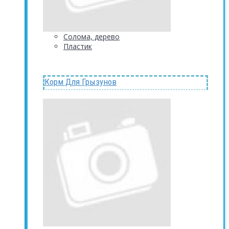
Солома, дерево
Пластик
Корм Для Грызунов