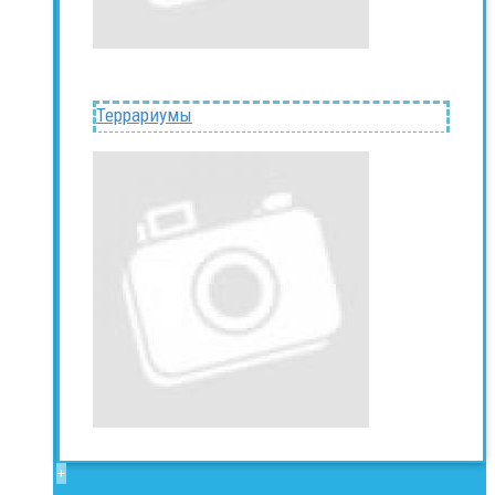
Террариумы
+