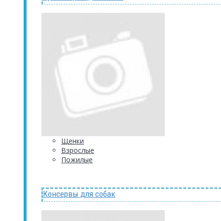
Щенки
Взрослые
Пожилые
Консервы для собак