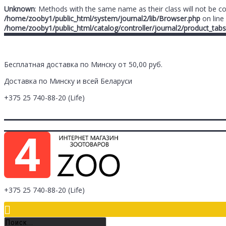
Unknown
: Methods with the same name as their class will not be c
/home/zooby1/public_html/system/journal2/lib/Browser.php
on line
/home/zooby1/public_html/catalog/controller/journal2/product_tabs
Бесплатная доставка по Минску от 50,00 руб.
Доставка по Минску и всей Беларуси
+375 25
740-88-20
(Life)
Главная
Заметки (
0
)
Личный Кабинет
Оплата/Доставка
Контак
Логин
Регистрация
+375 25
740-88-20
(Life)