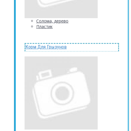
Солома, дерево
Пластик
Корм Для Грызунов