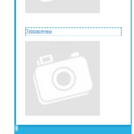
Террариумы
+