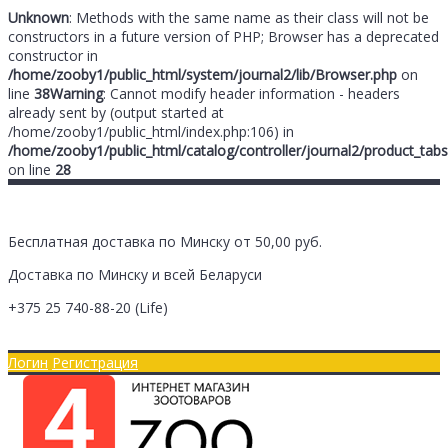
Unknown
: Methods with the same name as their class will not be
constructors in a future version of PHP; Browser has a deprecated
constructor in
/home/zooby1/public_html/system/journal2/lib/Browser.php
on
line
38
Warning
: Cannot modify header information - headers
already sent by (output started at
/home/zooby1/public_html/index.php:106) in
/home/zooby1/public_html/catalog/controller/journal2/product_tabs
on line
28
Бесплатная доставка по Минску от 50,00 руб.
Доставка по Минску и всей Беларуси
+375 25
740-88-20
(Life)
Главная
Оплата/Доставка
Логин
Регистрация