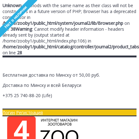
Unknown
: Methods with the same name as their class will not be
constructors in a future version of PHP; Browser has a deprecated
constructor in
/home/zooby1/public_html/system/journal2/lib/Browser.php
on
line
38
Warning
: Cannot modify header information - headers
already sent by (output started at
/home/zooby1/public_html/index.php:106) in
/home/zooby1/public_html/catalog/controller/journal2/product_tabs
on line
28
Бесплатная доставка по Минску от 50,00 руб.
Доставка по Минску и всей Беларуси
+375 25
740-88-20
(Life)
Главная
Оплата/Доставка
Логин
Регистрация