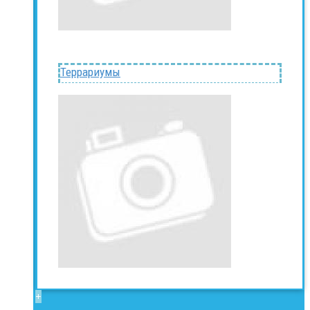
Террариумы
+