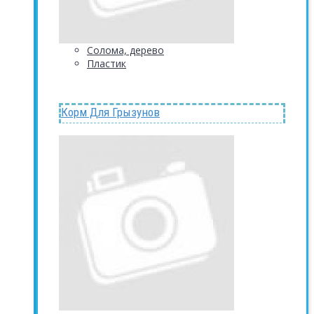
Солома, дерево
Пластик
Корм Для Грызунов