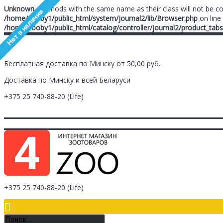
Unknown
: Methods with the same name as their class will not be c
/home/zooby1/public_html/system/journal2/lib/Browser.php
on line
/home/zooby1/public_html/catalog/controller/journal2/product_tabs
Бесплатная доставка по Минску от 50,00 руб.
Доставка по Минску и всей Беларуси
+375 25
740-88-20
(Life)
Главная
Заметки (
0
)
Личный Кабинет
Оплата/Доставка
Контак
Логин
Регистрация
+375 25
740-88-20
(Life)