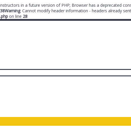
onstructors in a future version of PHP; Browser has a deprecated cons
38
Warning
: Cannot modify header information - headers already sent
.php
on line
28
ты