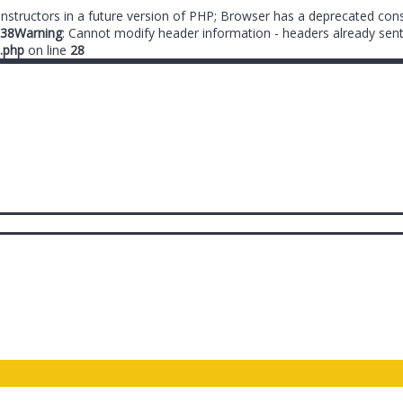
onstructors in a future version of PHP; Browser has a deprecated cons
38
Warning
: Cannot modify header information - headers already sent
.php
on line
28
ты