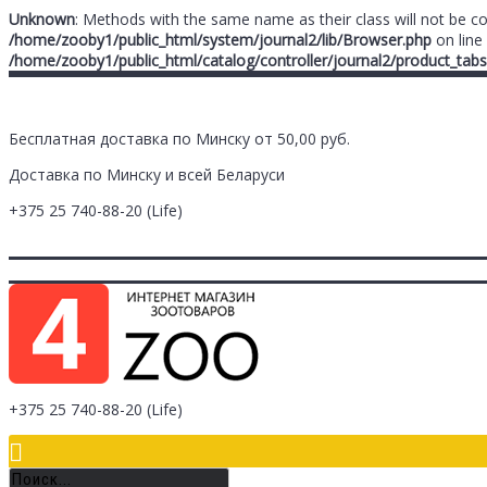
Unknown
: Methods with the same name as their class will not be c
/home/zooby1/public_html/system/journal2/lib/Browser.php
on line
/home/zooby1/public_html/catalog/controller/journal2/product_tabs
Бесплатная доставка по Минску от 50,00 руб.
Доставка по Минску и всей Беларуси
+375 25
740-88-20
(Life)
Главная
Заметки (
0
)
Личный Кабинет
Оплата/Доставка
Контак
Логин
Регистрация
+375 25
740-88-20
(Life)