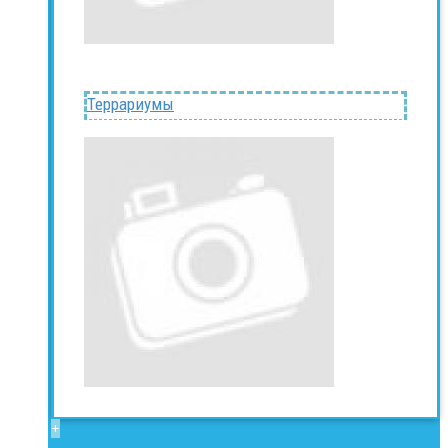
Террариумы
+