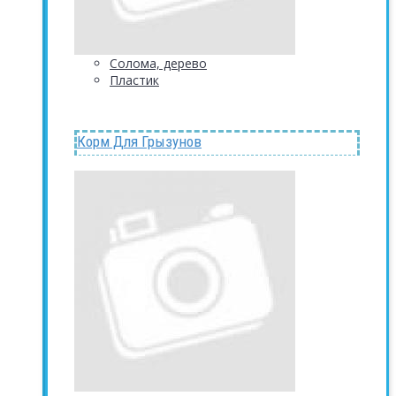
Солома, дерево
Пластик
Корм Для Грызунов