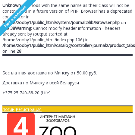
Unknown
: Methods with the same name as their class will not be
constructors in a future version of PHP; Browser has a deprecated
constructor in
/home/zooby1/public_html/system/journal2/lib/Browser.php
on
line
38
Warning
: Cannot modify header information - headers
already sent by (output started at
/home/zooby1/public_html/index.php:106) in
/home/zooby1/public_html/catalog/controller/journal2/product_tabs
on line
28
Бесплатная доставка по Минску от 50,00 руб.
Доставка по Минску и всей Беларуси
+375 25
740-88-20
(Life)
Главная
Оплата/Доставка
Логин
Регистрация