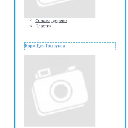
Солома, дерево
Пластик
Корм Для Грызунов