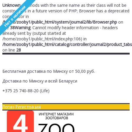
Unknown
: Methods with the same name as their class will not be
constructors in a future version of PHP; Browser has a deprecated
constructor in
/home/zooby1/public_html/system/journal2/lib/Browser.php
on
line
38
Warning
: Cannot modify header information - headers
already sent by (output started at
/home/zooby1/public_html/index.php:106) in
/home/zooby1/public_html/catalog/controller/journal2/product_tabs
on line
28
Бесплатная доставка по Минску от 50,00 руб.
Доставка по Минску и всей Беларуси
+375 25
740-88-20
(Life)
Главная
Оплата/Доставка
Логин
Регистрация