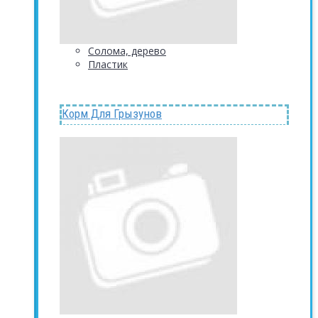
Солома, дерево
Пластик
Корм Для Грызунов