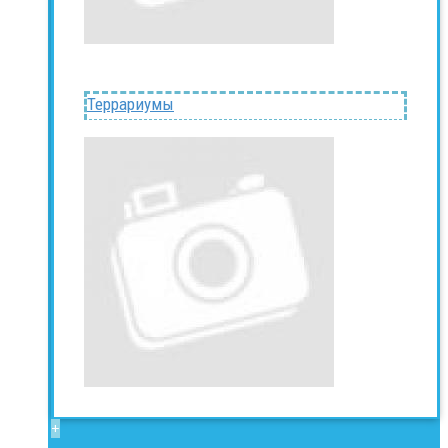
Террариумы
+