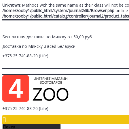
Unknown
: Methods with the same name as their class will not be c
/home/zooby1/public_html/system/journal2/lib/Browser.php
on line
/home/zooby1/public_html/catalog/controller/journal2/product_tabs
Бесплатная доставка по Минску от 50,00 руб.
Доставка по Минску и всей Беларуси
+375 25
740-88-20
(Life)
Главная
Заметки (
0
)
Личный Кабинет
Оплата/Доставка
Контак
Логин
Регистрация
+375 25
740-88-20
(Life)