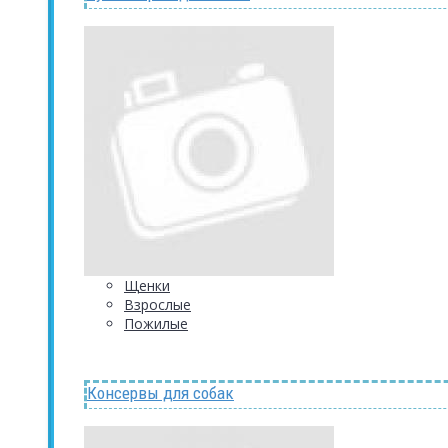
Щенки
Взрослые
Пожилые
Консервы для собак