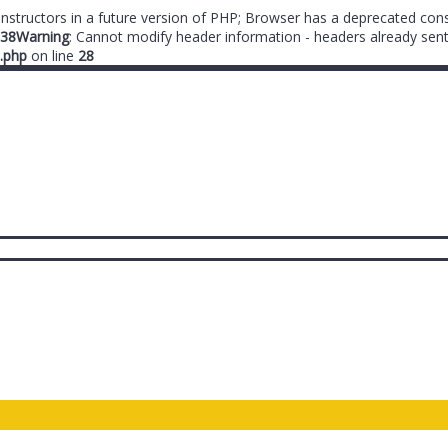
onstructors in a future version of PHP; Browser has a deprecated cons
38
Warning
: Cannot modify header information - headers already sent
.php
on line
28
ты