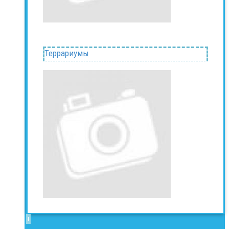
Террариумы
+