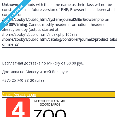
Unknown
: Methods with the same name as their class will not be
constructors in a future version of PHP; Browser has a deprecated
constructor in
/home/zooby1/public_html/system/journal2/lib/Browser.php
on
line
38
Warning
: Cannot modify header information - headers
already sent by (output started at
/home/zooby1/public_html/index.php:106) in
/home/zooby1/public_html/catalog/controller/journal2/product_tabs
on line
28
Бесплатная доставка по Минску от 50,00 руб.
Доставка по Минску и всей Беларуси
+375 25
740-88-20
(Life)
Главная
Оплата/Доставка
Логин
Регистрация