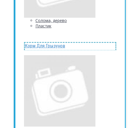
Солома, дерево
Пластик
Корм Для Грызунов