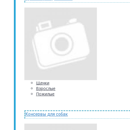
Щенки
Взрослые
Пожилые
Консервы для собак