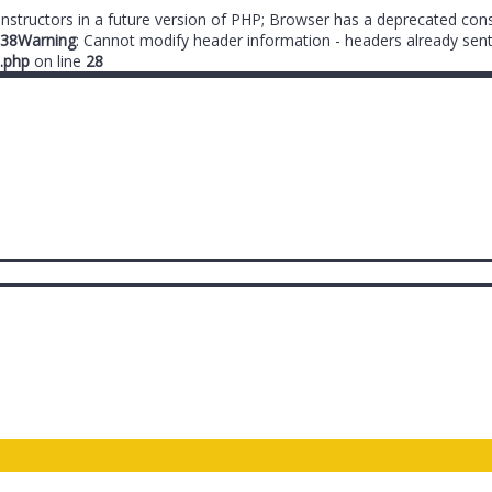
onstructors in a future version of PHP; Browser has a deprecated cons
38
Warning
: Cannot modify header information - headers already sent
.php
on line
28
ты