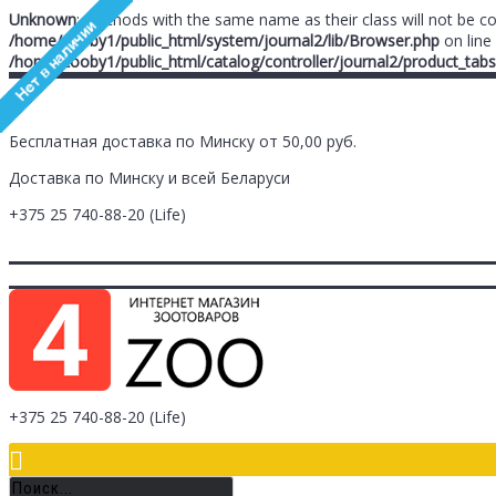
Unknown
: Methods with the same name as their class will not be c
/home/zooby1/public_html/system/journal2/lib/Browser.php
on line
/home/zooby1/public_html/catalog/controller/journal2/product_tabs
Бесплатная доставка по Минску от 50,00 руб.
Доставка по Минску и всей Беларуси
+375 25
740-88-20
(Life)
Главная
Заметки (
0
)
Личный Кабинет
Оплата/Доставка
Контак
Логин
Регистрация
+375 25
740-88-20
(Life)