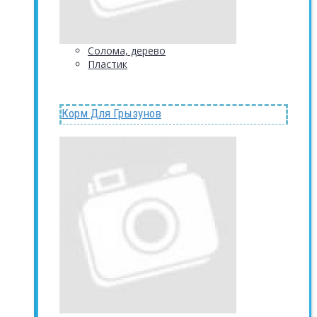
Солома, дерево
Пластик
Корм Для Грызунов