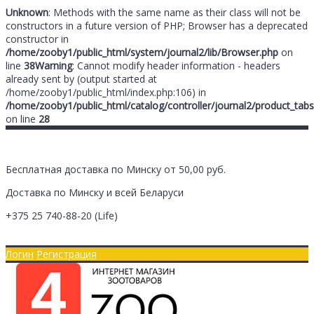
Unknown
: Methods with the same name as their class will not be
constructors in a future version of PHP; Browser has a deprecated
constructor in
/home/zooby1/public_html/system/journal2/lib/Browser.php
on
line
38
Warning
: Cannot modify header information - headers
already sent by (output started at
/home/zooby1/public_html/index.php:106) in
/home/zooby1/public_html/catalog/controller/journal2/product_tabs
on line
28
Бесплатная доставка по Минску от 50,00 руб.
Доставка по Минску и всей Беларуси
+375 25
740-88-20
(Life)
Главная
Оплата/Доставка
Логин
Регистрация