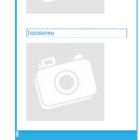
Террариумы
+