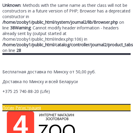
Unknown
: Methods with the same name as their class will not be
constructors in a future version of PHP; Browser has a deprecated
constructor in
/home/zooby1/public_html/system/journal2/lib/Browser.php
on
line
38
Warning
: Cannot modify header information - headers
already sent by (output started at
/home/zooby1/public_html/index.php:106) in
/home/zooby1/public_html/catalog/controller/journal2/product_tabs
on line
28
Бесплатная доставка по Минску от 50,00 руб.
Доставка по Минску и всей Беларуси
+375 25
740-88-20
(Life)
Главная
Оплата/Доставка
Логин
Регистрация