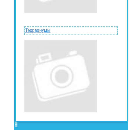
Террариумы
+