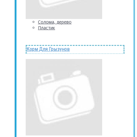
Солома, дерево
Пластик
Корм Для Грызунов