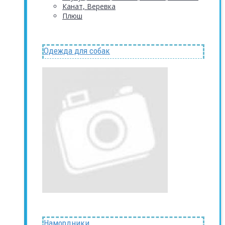
Канат, Веревка
Плюш
Одежда для собак
Намордники