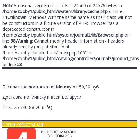
Notice
: unserialize(): Error at offset 24569 of 24576 bytes in
/home/zooby1/public_html/system/library/cache.php
on line
11
Unknown
: Methods with the same name as their class will not
be constructors in a future version of PHP; Browser has a
deprecated constructor in
/home/zooby1/public_html/system/journal2/lib/Browser.php
on
line
38
Warning
: Cannot modify header information - headers
already sent by (output started at
/home/zooby1/public_html/index.php:106) in
/home/zooby1/public_html/catalog/controller/journal2/product_tabs
on line
28
Бесплатная доставка по Минску от 50,00 руб.
Доставка по Минску и всей Беларуси
+375 25
740-88-20
(Life)
Главная
Оплата/Доставка
Логин
Регистрация