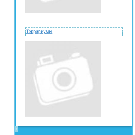
Террариумы
+