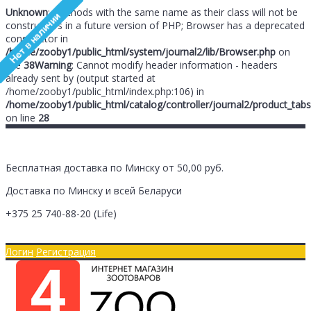
Unknown
: Methods with the same name as their class will not be
constructors in a future version of PHP; Browser has a deprecated
constructor in
/home/zooby1/public_html/system/journal2/lib/Browser.php
on
line
38
Warning
: Cannot modify header information - headers
already sent by (output started at
/home/zooby1/public_html/index.php:106) in
/home/zooby1/public_html/catalog/controller/journal2/product_tabs
on line
28
Бесплатная доставка по Минску от 50,00 руб.
Доставка по Минску и всей Беларуси
+375 25
740-88-20
(Life)
Главная
Оплата/Доставка
Логин
Регистрация