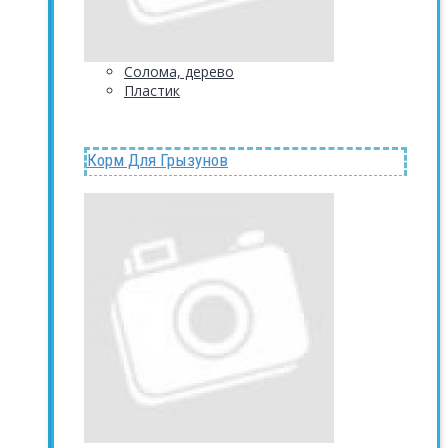
Солома, дерево
Пластик
Корм Для Грызунов