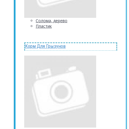
Солома, дерево
Пластик
Корм Для Грызунов