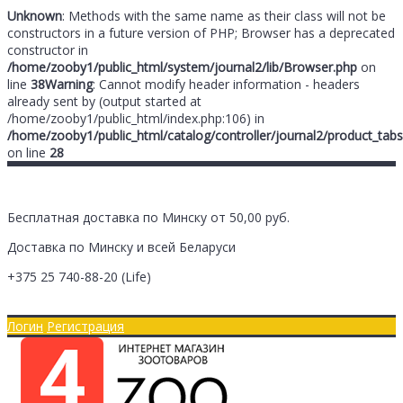
Unknown
: Methods with the same name as their class will not be
constructors in a future version of PHP; Browser has a deprecated
constructor in
/home/zooby1/public_html/system/journal2/lib/Browser.php
on
line
38
Warning
: Cannot modify header information - headers
already sent by (output started at
/home/zooby1/public_html/index.php:106) in
/home/zooby1/public_html/catalog/controller/journal2/product_tabs
on line
28
Бесплатная доставка по Минску от 50,00 руб.
Доставка по Минску и всей Беларуси
+375 25
740-88-20
(Life)
Главная
Оплата/Доставка
Логин
Регистрация