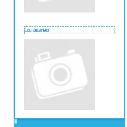
Террариумы
+