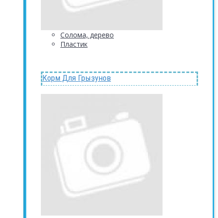
Солома, дерево
Пластик
Корм Для Грызунов