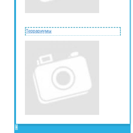
Террариумы
+