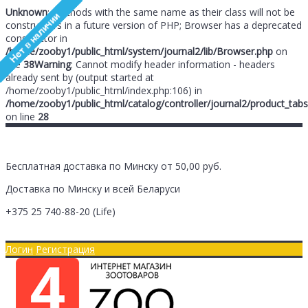
Unknown
: Methods with the same name as their class will not be
constructors in a future version of PHP; Browser has a deprecated
constructor in
/home/zooby1/public_html/system/journal2/lib/Browser.php
on
line
38
Warning
: Cannot modify header information - headers
already sent by (output started at
/home/zooby1/public_html/index.php:106) in
/home/zooby1/public_html/catalog/controller/journal2/product_tabs
on line
28
Бесплатная доставка по Минску от 50,00 руб.
Доставка по Минску и всей Беларуси
+375 25
740-88-20
(Life)
Главная
Оплата/Доставка
Логин
Регистрация