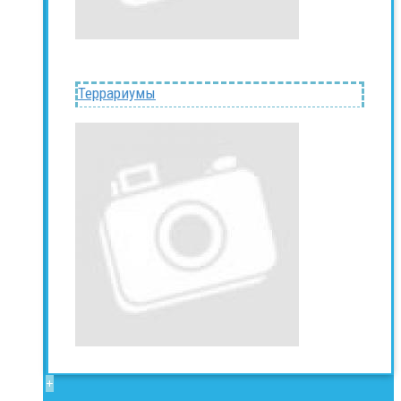
Террариумы
+