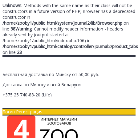
Unknown
: Methods with the same name as their class will not be
constructors in a future version of PHP; Browser has a deprecated
constructor in
/home/zooby1/public_html/system/journal2/lib/Browser.php
on
line
38
Warning
: Cannot modify header information - headers
already sent by (output started at
/home/zooby1/public_html/index.php:106) in
/home/zooby1/public_html/catalog/controller/journal2/product_tabs
on line
28
Бесплатная доставка по Минску от 50,00 руб.
Доставка по Минску и всей Беларуси
+375 25
740-88-20
(Life)
Главная
Оплата/Доставка
Логин
Регистрация