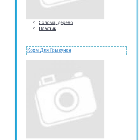
Солома, дерево
Пластик
Корм Для Грызунов