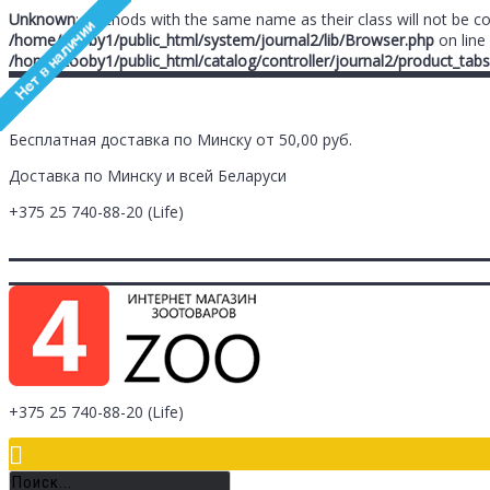
Unknown
: Methods with the same name as their class will not be c
/home/zooby1/public_html/system/journal2/lib/Browser.php
on line
/home/zooby1/public_html/catalog/controller/journal2/product_tabs
Бесплатная доставка по Минску от 50,00 руб.
Доставка по Минску и всей Беларуси
+375 25
740-88-20
(Life)
Главная
Заметки (
0
)
Личный Кабинет
Оплата/Доставка
Контак
Логин
Регистрация
+375 25
740-88-20
(Life)