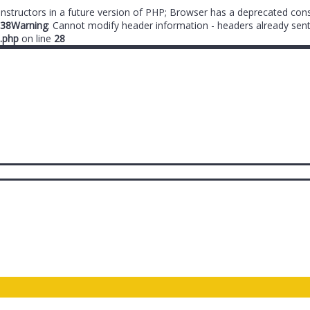
onstructors in a future version of PHP; Browser has a deprecated cons
38
Warning
: Cannot modify header information - headers already sent
.php
on line
28
ты