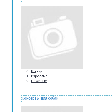
Щенки
Взрослые
Пожилые
Консервы для собак