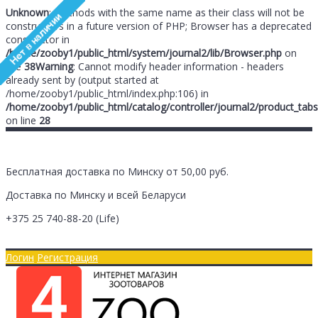
Unknown
: Methods with the same name as their class will not be
constructors in a future version of PHP; Browser has a deprecated
constructor in
/home/zooby1/public_html/system/journal2/lib/Browser.php
on
line
38
Warning
: Cannot modify header information - headers
already sent by (output started at
/home/zooby1/public_html/index.php:106) in
/home/zooby1/public_html/catalog/controller/journal2/product_tabs
on line
28
Бесплатная доставка по Минску от 50,00 руб.
Доставка по Минску и всей Беларуси
+375 25
740-88-20
(Life)
Главная
Оплата/Доставка
Логин
Регистрация