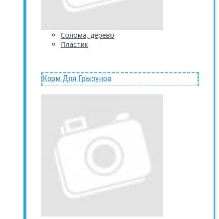
Солома, дерево
Пластик
Корм Для Грызунов