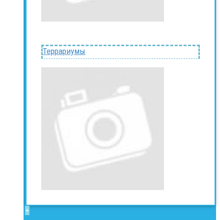
Террариумы
+