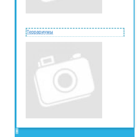
Террариумы
+