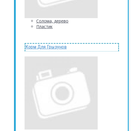
Солома, дерево
Пластик
Корм Для Грызунов