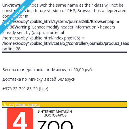
Unknown
: Methods with the same name as their class will not be
constructors in a future version of PHP; Browser has a deprecated
constructor in
/home/zooby1/public_html/system/journal2/lib/Browser.php
on
line
38
Warning
: Cannot modify header information - headers
already sent by (output started at
/home/zooby1/public_html/index.php:106) in
/home/zooby1/public_html/catalog/controller/journal2/product_tabs
on line
28
Бесплатная доставка по Минску от 50,00 руб.
Доставка по Минску и всей Беларуси
+375 25
740-88-20
(Life)
Главная
Оплата/Доставка
Логин
Регистрация