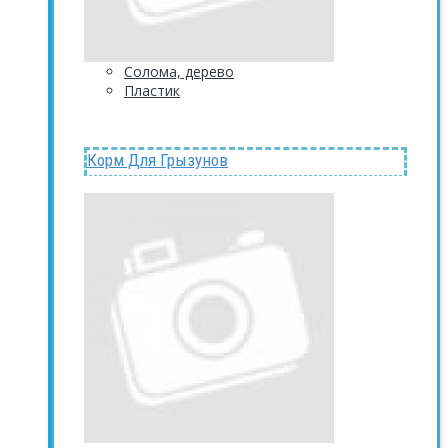
Солома, дерево
Пластик
Корм Для Грызунов