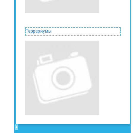
Террариумы
+