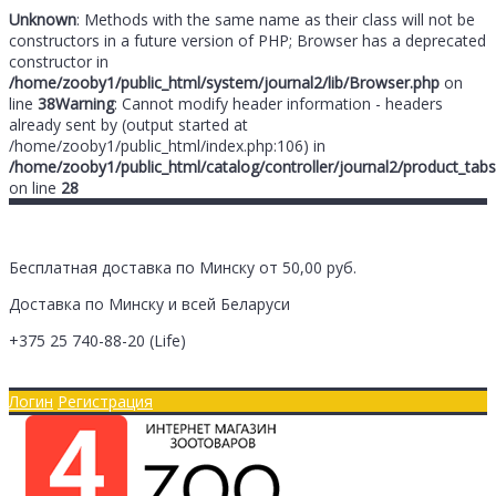
Unknown
: Methods with the same name as their class will not be
constructors in a future version of PHP; Browser has a deprecated
constructor in
/home/zooby1/public_html/system/journal2/lib/Browser.php
on
line
38
Warning
: Cannot modify header information - headers
already sent by (output started at
/home/zooby1/public_html/index.php:106) in
/home/zooby1/public_html/catalog/controller/journal2/product_tabs
on line
28
Бесплатная доставка по Минску от 50,00 руб.
Доставка по Минску и всей Беларуси
+375 25
740-88-20
(Life)
Главная
Оплата/Доставка
Логин
Регистрация