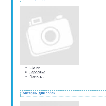
Щенки
Взрослые
Пожилые
Консервы для собак