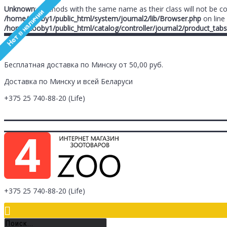
Unknown
: Methods with the same name as their class will not be c
/home/zooby1/public_html/system/journal2/lib/Browser.php
on line
/home/zooby1/public_html/catalog/controller/journal2/product_tabs
Бесплатная доставка по Минску от 50,00 руб.
Доставка по Минску и всей Беларуси
+375 25
740-88-20
(Life)
Главная
Заметки (
0
)
Личный Кабинет
Оплата/Доставка
Контак
Логин
Регистрация
+375 25
740-88-20
(Life)