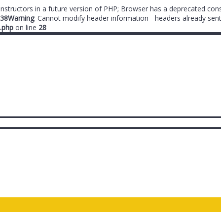
onstructors in a future version of PHP; Browser has a deprecated cons
38
Warning
: Cannot modify header information - headers already sent
.php
on line
28
ты