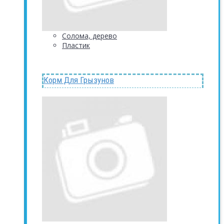
Солома, дерево
Пластик
Корм Для Грызунов