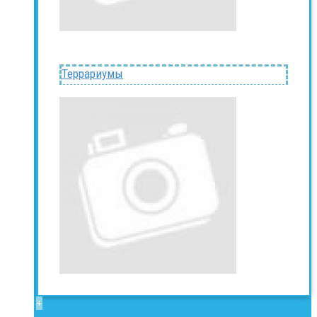
Террариумы
+