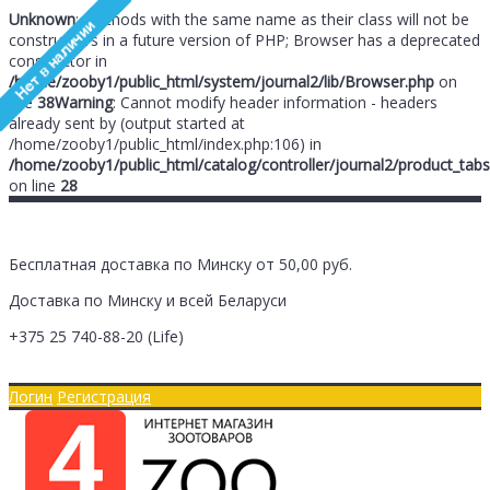
Unknown
: Methods with the same name as their class will not be
constructors in a future version of PHP; Browser has a deprecated
constructor in
/home/zooby1/public_html/system/journal2/lib/Browser.php
on
line
38
Warning
: Cannot modify header information - headers
already sent by (output started at
/home/zooby1/public_html/index.php:106) in
/home/zooby1/public_html/catalog/controller/journal2/product_tabs
on line
28
Бесплатная доставка по Минску от 50,00 руб.
Доставка по Минску и всей Беларуси
+375 25
740-88-20
(Life)
Главная
Оплата/Доставка
Логин
Регистрация