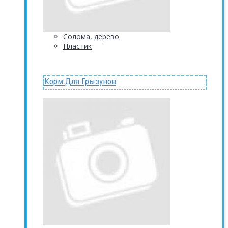
Солома, дерево
Пластик
Корм Для Грызунов