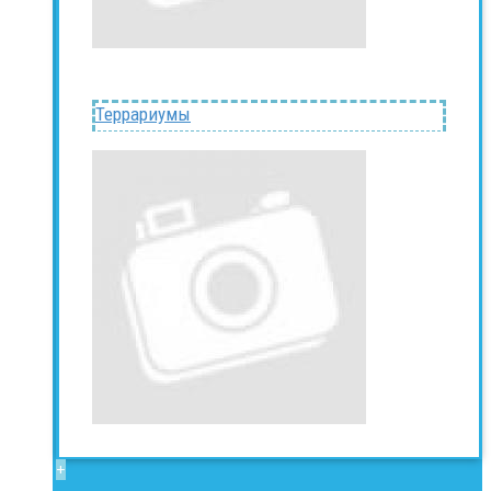
Террариумы
+