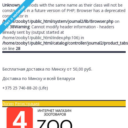
Unknown
: Methods with the same name as their class will not be
constructors in a future version of PHP; Browser has a deprecated
constructor in
/home/zooby1/public_html/system/journal2/lib/Browser.php
on
line
38
Warning
: Cannot modify header information - headers
already sent by (output started at
/home/zooby1/public_html/index.php:106) in
/home/zooby1/public_html/catalog/controller/journal2/product_tabs
on line
28
Бесплатная доставка по Минску от 50,00 руб.
Доставка по Минску и всей Беларуси
+375 25
740-88-20
(Life)
Главная
Оплата/Доставка
Логин
Регистрация